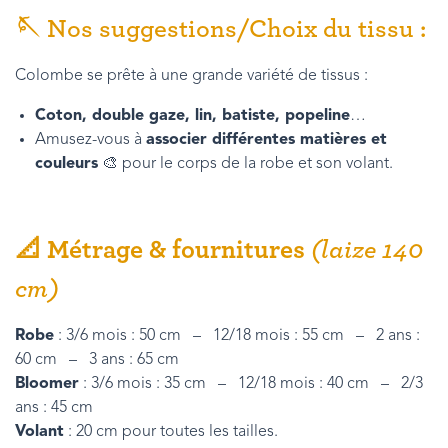
🪡 Nos suggestions/Choix du tissu :
Colombe se prête à une grande variété de tissus :
Coton, double gaze, lin, batiste, popeline
…
Amusez-vous à
associer différentes matières et
couleurs
🎨 pour le corps de la robe et son volant.
📐
Métrage & fournitures
(laize 140
cm)
Robe
: 3/6 mois : 50 cm – 12/18 mois : 55 cm – 2 ans :
60 cm – 3 ans : 65 cm
Bloomer
: 3/6 mois : 35 cm – 12/18 mois : 40 cm – 2/3
ans : 45 cm
Volant
: 20 cm pour toutes les tailles.