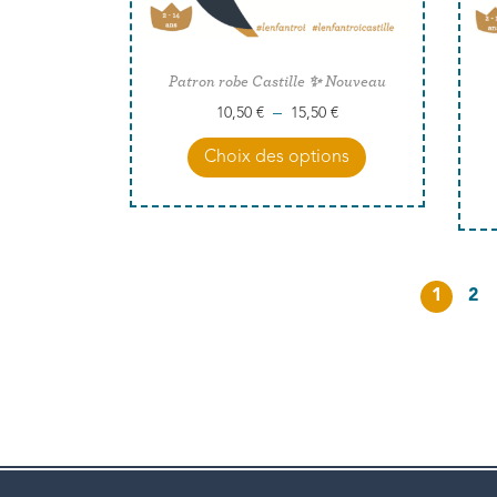
Patron robe Castille ✨ Nouveau
–
10,50
€
15,50
€
Choix des options
1
2