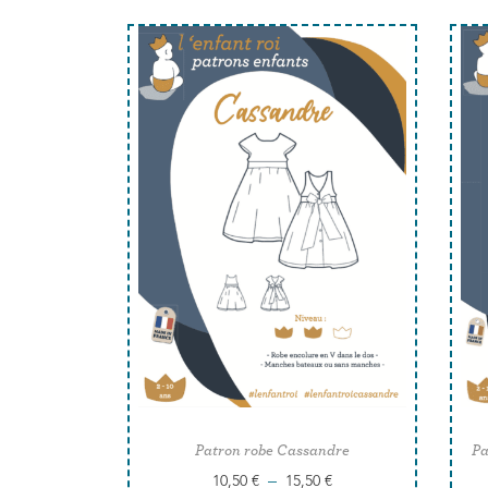
Patron robe Cassandre
Pa
–
10,50
€
15,50
€