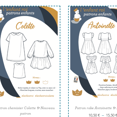
tron chemisier Colette ✨ Nouveau
Patron robe Antoinette ✨
patron
–
10,50
€
15,50