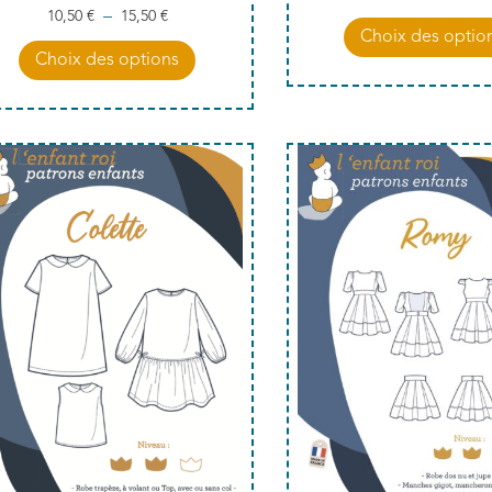
–
10,50
€
15,50
€
Choix des optio
Choix des options