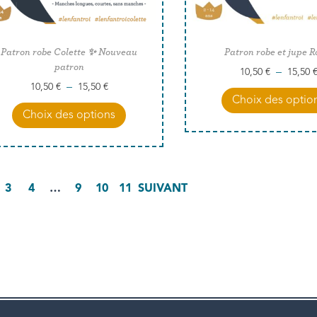
Patron robe Colette ✨ Nouveau
Patron robe et jupe 
patron
–
10,50
€
15,50
–
10,50
€
15,50
€
Choix des optio
Choix des options
3
4
…
9
10
11
SUIVANT