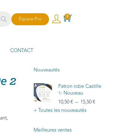
echer
0
Espace Pro
che
CONTACT
Nouveautés
e 2
Patron robe Castille
✨ Nouveau
10,50
€
–
15,50
€
+ Toutes les nouveautés
ant,
Meilleures ventes