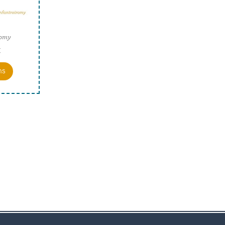
Romy
€
ns