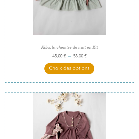
Alba, la chemise de nuit en Kit
–
45,00
€
58,00
€
Choix des options