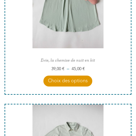
Evie, la chemise de nuit en kit
–
39,00
€
45,00
€
Choix des options