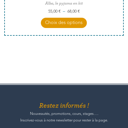
Alba, le pyjama en kit
–
55,00
€
68,00
€
Choix des options
Restez informés !
Nouveautés, promotions, cours, stages….
Inscrivez-vous à notre newsletter pour rester à la page.