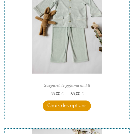
Gaspard, le pyjama en kit
–
55,00
€
65,00
€
Choix des options