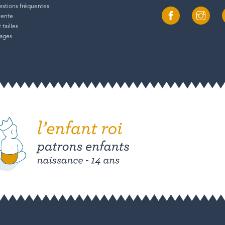
estions fréquentes
vente
tailles
tages