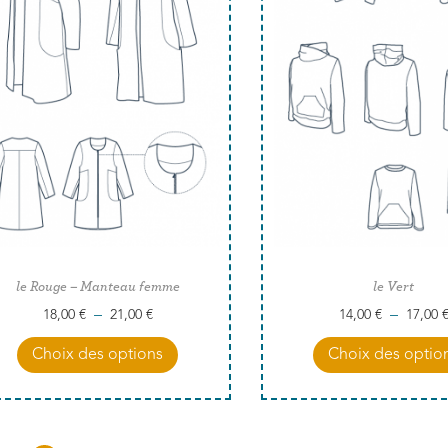
le Rouge – Manteau femme
le Vert
–
–
18,00
€
21,00
€
14,00
€
17,00
Choix des options
Choix des optio