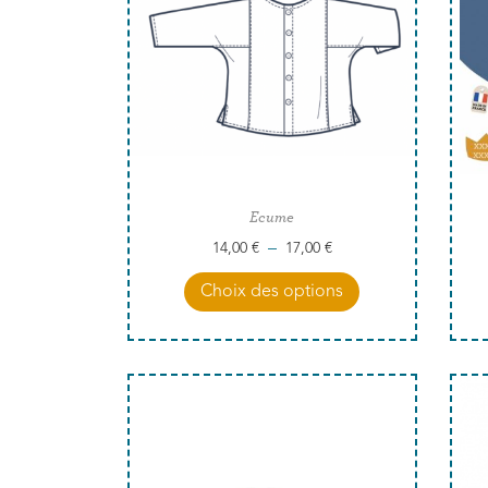
Ecume
–
14,00
€
17,00
€
Choix des options