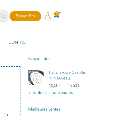
echer
0
Espace Pro
che
CONTACT
Nouveautés
Patron robe Castille
✨ Nouveau
10,50
€
–
15,50
€
+ Toutes les nouveautés
Meilleures ventes