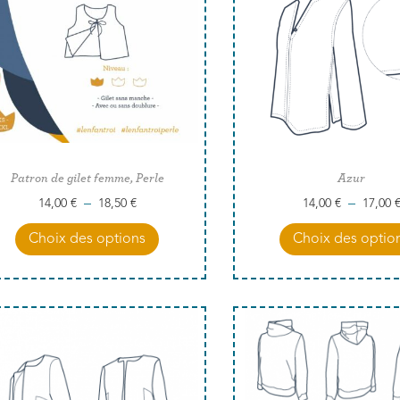
Patron de gilet femme, Perle
Azur
–
–
14,00
€
18,50
€
14,00
€
17,00
Choix des options
Choix des optio