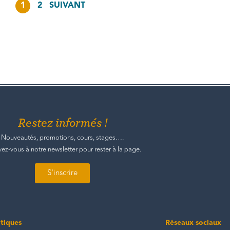
1
2
SUIVANT
Restez informés !
Nouveautés, promotions, cours, stages….
ivez-vous à notre newsletter pour rester à la page.
S'inscrire
atiques
Réseaux sociaux