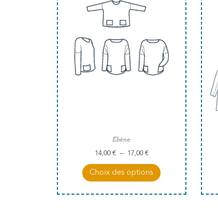
Ebène
–
14,00
€
17,00
€
Choix des options