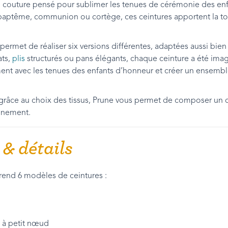
e couture pensé pour sublimer les tenues de cérémonie des enf
baptême, communion ou cortège, ces ceintures apportent la touc
ermet de réaliser six versions différentes, adaptées aussi bien 
ats,
plis
structurés ou pans élégants, chaque ceinture a été ima
ment avec les tenues des enfants d’honneur et créer un ensemb
 grâce au choix des tissus, Prune vous permet de composer un c
vénement.
& détails
end 6 modèles de ceintures :
 à petit nœud