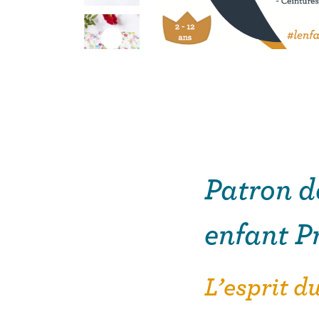
Patron d
enfant P
L’esprit d