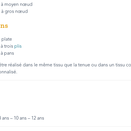
re à moyen nœud
e à gros nœud
ons
 plate
à trois
plis
 à pans
e réalisé dans le même tissu que la tenue ou dans un tissu co
onnalisé.
8 ans – 10 ans – 12 ans