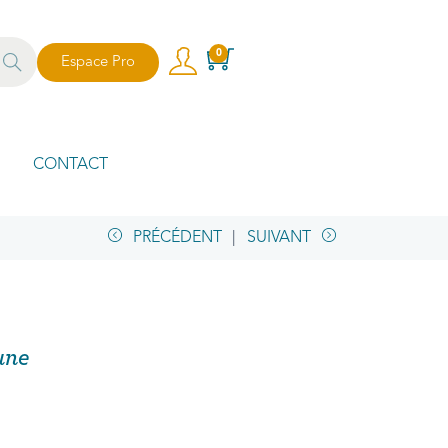
echer
0
Espace Pro
che
CONTACT
PRÉCÉDENT
SUIVANT
une