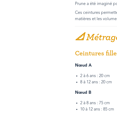
Prune a été imaginé p
Ces ceintures permett
matières et les volum
📐 Métrage
Ceintures fill
Nœud A
2 à 6 ans : 20 cm
8 à 12 ans : 20 cm
Nœud B
2 à 8 ans : 75 cm
10 à 12 ans : 85 cm