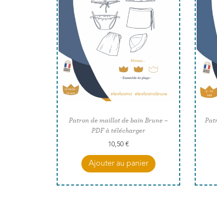
Patron de maillot de bain Brune –
Patr
PDF à télécharger
10,50
€
Ajouter au panier