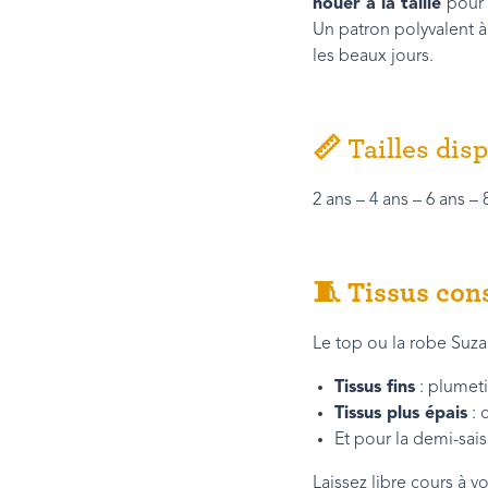
nouer à la taille
pour 
Un patron polyvalent à
les beaux jours.
📏 Tailles disp
2 ans – 4 ans – 6 ans – 
🧵
Tissus cons
Le top ou la robe Suza
Tissus fins
: plumeti
Tissus plus épais
: 
Et pour la demi-sai
Laissez libre cours à vo