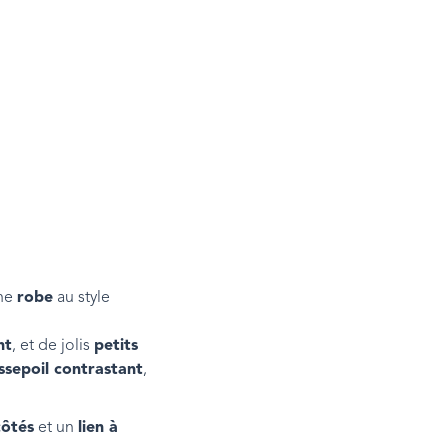
ne
robe
au style
nt
, et de jolis
petits
ssepoil contrastant
,
côtés
et un
lien à