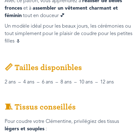
Avec ce patron, vous apprendrez à
réaliser de belles
fronces
et à
assembler un vêtement charmant et
féminin
tout en douceur 💕
Un modèle idéal pour les beaux jours, les cérémonies ou
tout simplement pour le plaisir de coudre pour les petites
filles 🌷
📏
Tailles disponibles
2 ans – 4 ans – 6 ans – 8 ans – 10 ans – 12 ans
🧵
Tissus conseillés
Pour coudre votre Clémentine, privilégiez des tissus
légers et souples
: