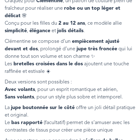
Craquez pour
Clémentine
, un patron de couture plein de
fraîcheur pour réaliser une
robe ou un top léger et
délicat
🌸
Conçu pour les filles du
2 au 12 ans
, ce modèle allie
simplicité
,
élégance
et
jolis détails
.
Clémentine se compose d’un
empiècement ajusté
devant et dos
, prolongé d’une
jupe très froncée
qui lui
donne tout son volume et son charme ✨
Les
bretelles croisées dans le dos
ajoutent une touche
raffinée et estivale ☀️
Deux versions sont possibles :
Avec volants
, pour un esprit romantique et aérien,
Sans volants
, pour un style plus sobre et intemporel.
La
jupe boutonnée sur le côté
offre un joli détail pratique
et original.
Le
bas rapporté
(facultatif) permet de s’amuser avec les
contrastes de tissus pour créer une pièce unique