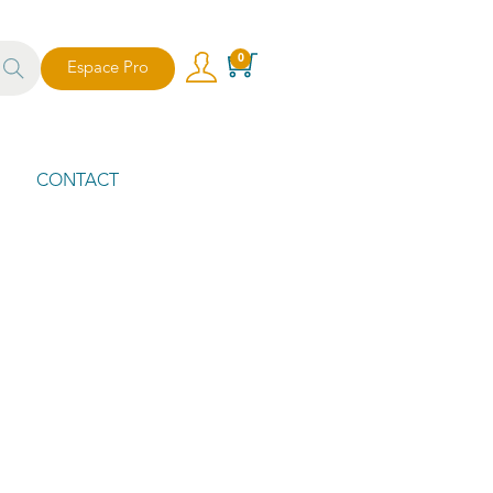
echer
0
Espace Pro
che
CONTACT