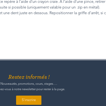
 repère à l’aide d’un crayon craie. A l’aide d’une pince, retirer
a suite si possible (uniquement valable pour un zip en métal).
une dent juste en dessous. Repositionner la griffe d’arrêt, si ce
Restez informés !
Nouveautés, promotions, cours, stages….
ivez-vous à notre newsletter pour rester à la page.
S'inscrire