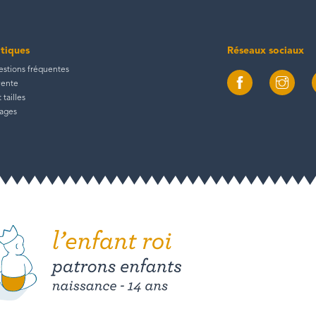
atiques
Réseaux sociaux
estions fréquentes
vente
tailles
tages