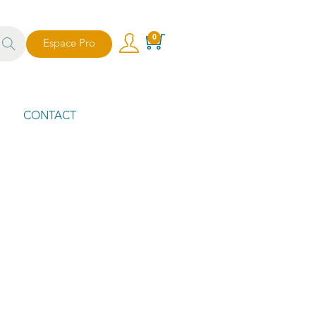
echer
0
Espace Pro
che
CONTACT