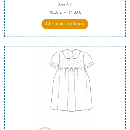
Aneth 2
–
10,50
€
14,00
€
Choix des options