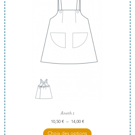
Aneth 1
–
10,50
€
14,00
€
Choix des options