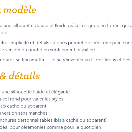
u modèle
ne une silhouette douce et fluide grâce à sa jupe en forme, qu
eté.
entre simplicité et détails soignés permet de créer une pièce un
e version du quotidien subtilement travaillée.
rer, se transmettre… et se réinventer au fil des tissus et des f
& détails
une silhouette fluide et élégante
col rond pour varier les styles
iais
caché ou apparent
 version sans manches
nchures personnalisables (
biais
caché ou apparent)
: idéal pour cérémonies comme pour le quotidien