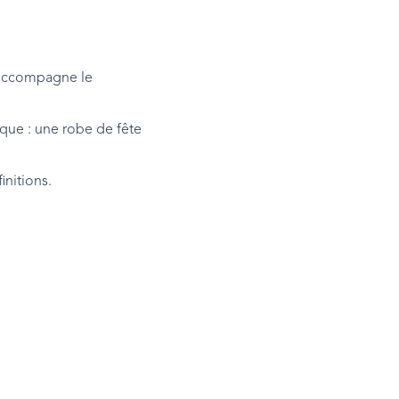
i accompagne le
ique : une robe de fête
initions.