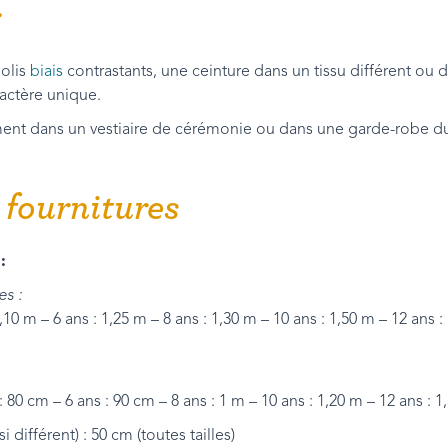
r
jolis
biais
contrastants, une ceinture dans un tissu différent ou 
actère unique.
ement dans un vestiaire de cérémonie ou dans une garde-robe d
 fournitures
:
s :
1,10 m – 6 ans : 1,25 m – 8 ans : 1,30 m – 10 ans : 1,50 m – 12 ans :
: 80 cm – 6 ans : 90 cm – 8 ans : 1 m – 10 ans : 1,20 m – 12 ans : 1
i différent) : 50 cm (toutes tailles)